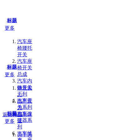
标题
更多
汽车座
椅腰托
开关
汽车座
标题
椅开关
总成
更多
汽车内
饰开关
研发实
友情链接：
百度
山东PE管厂家
液压零件
系列
力
汽车开
生产实
关系列
力
标题
汽车连
品质保
返回顶部
接器系
证
更多
列
汽车线
关于天
束、座