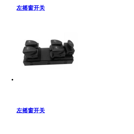
左摇窗开关
左摇窗开关