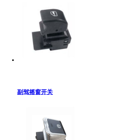
副驾摇窗开关