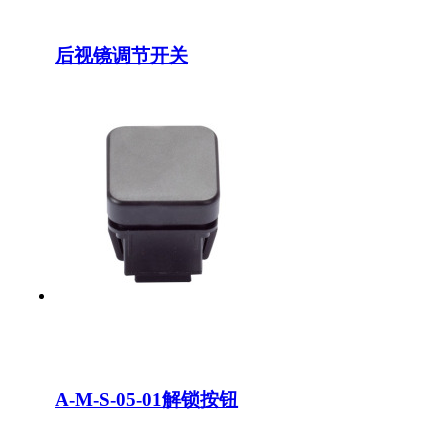
后视镜调节开关
A-M-S-05-01解锁按钮