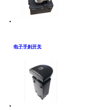
电子手刹开关